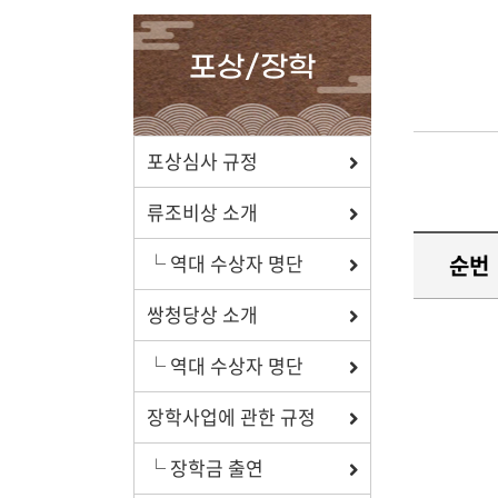
확인하세요.
포상/장학
포상/장학
포상심사 규정
효행 정신과 숭조돈종의 사상이
류조비상 소개
투철한 장학생을 지원합니다.
순번
└ 역대 수상자 명단
쌍청당상 소개
└ 역대 수상자 명단
자료실
장학사업에 관한 규정
보학, 전통상식, 도서관에서
유익한 정보를 확인하세요.
└ 장학금 출연