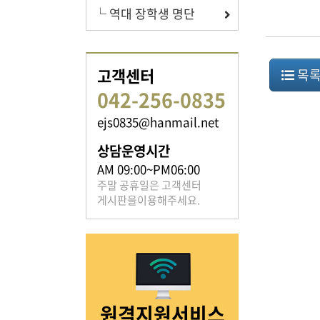
└ 역대 장학생 명단
족보 자료실
고객센터
목
042-256-0835
은진송씨의 족보를 확인하실 수 있습니다.
ejs0835@hanmail.net
상담운영시간
AM 09:00~PM06:00
주말 공휴일은 고객센터
게시판을이용해주세요.
열린마당
은진송씨의 전달 사항을
확인해주세요.
원격지원서비스