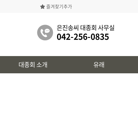
즐겨찾기추가
은진송씨대종회의 상징물, 역대회장, 의장의
명단 등을 확인 하실 수 있습니다.
은진송씨 대종회 사무실
042-256-0835
유래
대종회 소개
유래
시조 및 보관유리, 선대묘역을
확인 하실 수 있습니다.
대종회 정보
39개파별 인물, 문화재 정보를