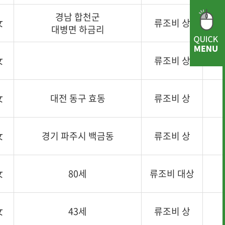
경남 합천군
女
류조비 상
대병면 하금리
女
류조비 상
女
대전 동구 효동
류조비 상
女
경기 파주시 백금동
류조비 상
女
80세
류조비 대상
女
43세
류조비 상