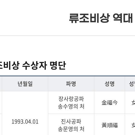
류조비상 역대
· 류조비상
· 류조비상 소개
· 쌍청당상
· 쌍청당상 소개
조비상 수상자 명단
· 장학사업
· 장학금 출연
년월일
파명
성명
성
장사랑공파
· 은진송씨 종보
· 보학안내
金福今
송수영의 처
· 동영상자료실
· 도서목록표
1993.04.01
진사공파
黃順福
송문영의 처