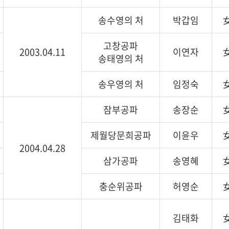
송수영의 처
박갑임
고창공파
2003.04.11
이연자
송태영의 처
송우영의 처
임정숙
잠부공파
송장순
제월당문희공파
이윤우
2004.04.28
삼가공파
송영혜
충순위공파
허영순
김태화