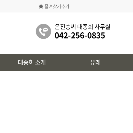
즐겨찾기추가
은진송씨대종회의 상징물, 역대회장, 의장의
명단 등을 확인 하실 수 있습니다.
은진송씨 대종회 사무실
042-256-0835
유래
대종회 소개
유래
시조 및 보관유리, 선대묘역을
확인 하실 수 있습니다.
대종회 정보
39개파별 인물, 문화재 정보를