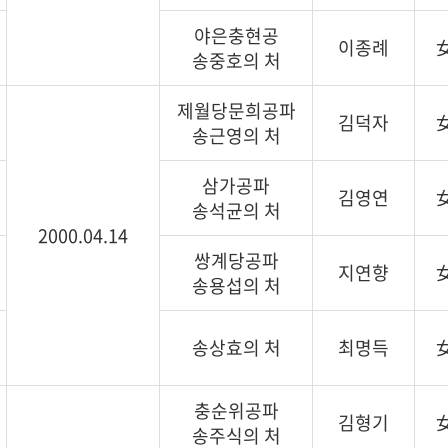
야은충현공
이종례
송중호의 처
제월당문희공파
김덕자
송근영의 처
삼가공파
김영연
송석균의 처
2000.04.14
쌍계당공파
지연향
송용섭의 처
송상효의 처
최명득
충순위공파
김형기
송주식의 처