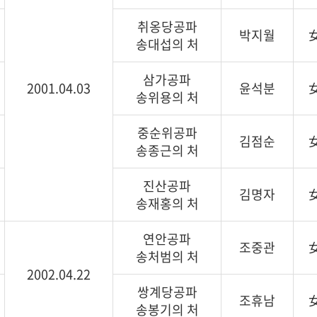
취옹당공파
박지월
송대섭의 처
삼가공파
2001.04.03
윤석분
송위용의 처
중순위공파
김점순
송종근의 처
진산공파
김명자
송재홍의 처
연안공파
조중관
송처범의 처
2002.04.22
쌍계당공파
조휴남
송봉기의 처