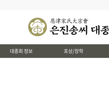
· 대종회 종규
· 대종회 임원단
· 찾아오시는길
· 송씨 근원
· 시조 및 본관유래
대종회 정보
포상/장학
· 토정 집단공유허비
· 상하송촌리에 대하여
· 은진송씨 상대세적
· 39개파 소개
· 인물정보
· 지역별 종친회
· 사진통합검색