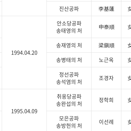
진산공파
李基蓮
안소당공파
· 족보 자료실
申泰順
송태영의 처
송재영의 처
梁鎭順
1994.04.20
송병태의 처
노근옥
정선공파
조경자
송석염의 처
· 공지사항
· 행사일정
취옹당공파
· 묻고답하기
· 개인정보처리방침
정학희
송완섭의 처
1995.04.09
모은공파
이선례
송방헌의 처