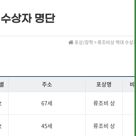
 수상자 명단
· 역대 수상자 명단
포상/장학 > 류조비상 역대 수상
· 역대 수상자 명단
· 역대 장학생 명단
별
주소
포상명
비
· 전통상식
· 문헌 자료실
女
67세
류조비 상
女
45세
류조비 상