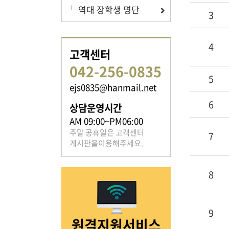
└ 역대 장학생 명단
3
족보 자료실
4
고객센터
042-256-0835
은진송씨의 족보를 확인하실 수 있습니다.
5
ejs0835@hanmail.net
6
상담운영시간
AM 09:00~PM06:00
주말 공휴일은 고객센터
7
게시판을이용해주세요.
열린마당
8
은진송씨의 전달 사항을
확인해주세요.
9
원격지원서비스