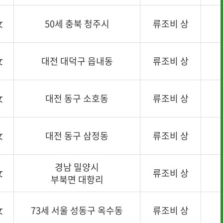
女
50세 충북 청주시
류조비 상
女
대전 대덕구 읍내동
류조비 상
女
대전 동구 소호동
류조비 상
女
대전 동구 삼정동
류조비 상
경남 밀양시
女
류조비 상
부북면 대항리
女
73세 서울 성동구 옥수동
류조비 상