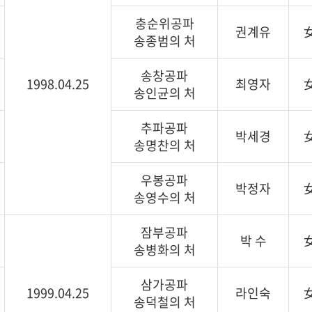
충순위공파
권계유
송종범의 처
송창공파
1998.04.25
최영자
송인균의 처
추파공파
박세경
송명찬의 처
우봉공파
박정자
송영수의 처
잠부공파
박 수
송병화의 처
삼가공파
1999.04.25
라인숙
송덕철의 처