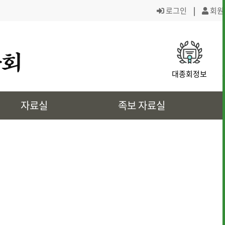
로그인
|
회원
· 대종회 조직도
· 역대회장,의
대종회정보
· 대전회덕 거주이유
· 상4대 신위
자료실
족보 자료실
· 삼강려 애각
· 쌍청당과 대
· 은진송씨의 역사인물
· 문화재 정보