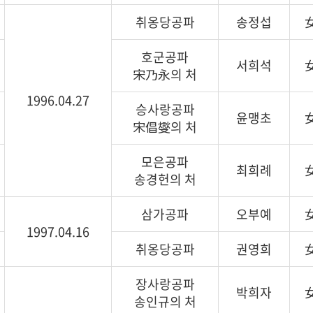
취옹당공파
송정섭
호군공파
서희석
宋乃永의 처
1996.04.27
승사랑공파
윤맹초
宋倡燮의 처
모은공파
최희례
송경헌의 처
삼가공파
오부예
1997.04.16
취옹당공파
권영희
장사랑공파
박희자
송인규의 처