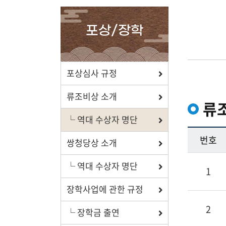
확인하세요.
포상/장학
포상/장학
포상심사 규정
효행 정신과 숭조돈종의 사상이
류조비상 소개
류
투철한 장학생을 지원합니다.
└ 역대 수상자 명단
번호
쌍청당상 소개
└ 역대 수상자 명단
자료실
1
장학사업에 관한 규정
보학, 전통상식, 도서관에서
유익한 정보를 확인하세요.
2
└ 장학금 출연