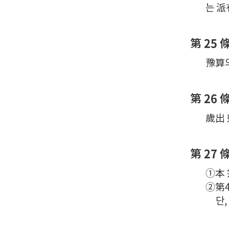
는 派
第 25 
豫算의
第 26 
歲出 
第 27 
①本 
②第4
단