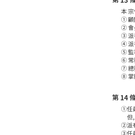
本 宗
① 顧
② 會
③ 派
④ 派
⑤ 監
⑥ 常
⑦ 總
⑧ 掌
第 14 
①任員
但
②派有
③任員