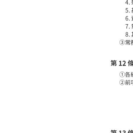
4
5
6
7
8
③常務
第 12 
①各級
②前項
第 13 