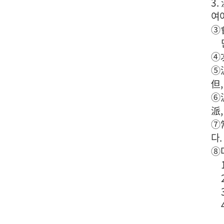
3
여야
③
④
⑤
但
⑥
派
⑦
다.
⑧