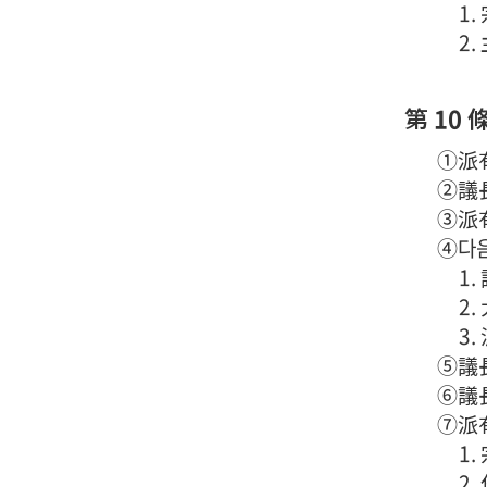
1
2
第 10 
①派有
②議長
③派有
④다음
1
2
3
⑤議長
⑥議長
⑦派有
1
2