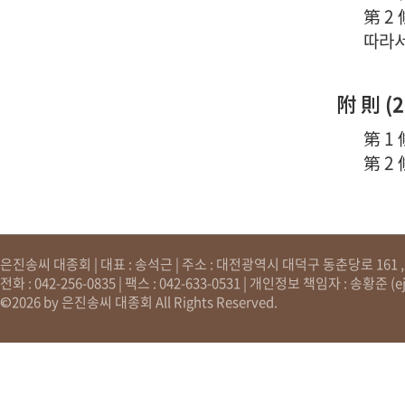
第 2
따라서
附 則 (
第 1
第 2
은진송씨 대종회 | 대표 : 송석근 | 주소 : 대전광역시 대덕구 동춘당로 161 , 원
전화 : 042-256-0835 | 팩스 : 042-633-0531 | 개인정보 책임자 : 송황준 (
e
©2026 by 은진송씨 대종회 All Rights Reserved.