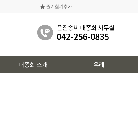
즐겨찾기추가
은진송씨대종회의 상징물, 역대회장, 의장의
명단 등을 확인 하실 수 있습니다.
은진송씨 대종회 사무실
042-256-0835
유래
대종회 소개
유래
시조 및 보관유리, 선대묘역을
확인 하실 수 있습니다.
대종회 정보
39개파별 인물, 문화재 정보를