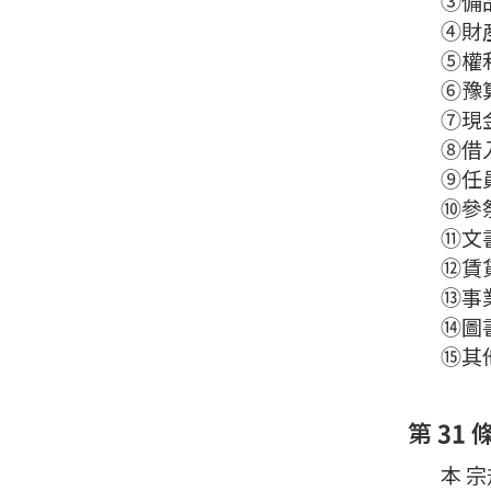
③備品
④財産
⑤權利
⑥豫算
⑦現金
⑧借入
⑨任員
⑩參祭
⑪文書
⑫賃貸
⑬事業
⑭圖書
⑮其他
第 31 
本 宗