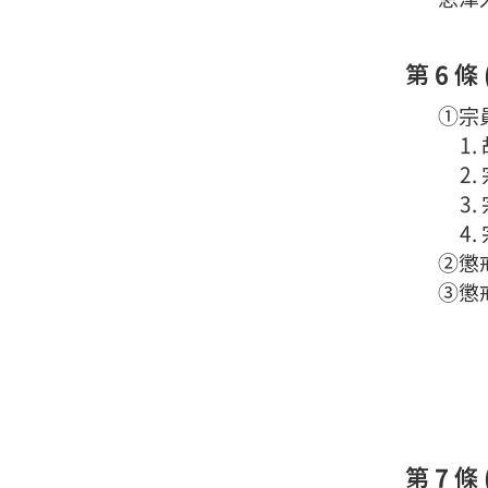
第 6 條 
①宗員
1
2
3
4
②懲戒
③懲戒
第 7 條