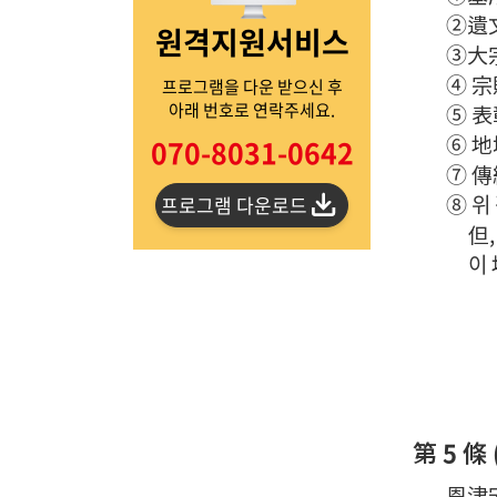
②遺文
원격지원서비스
③大宗
④ 宗
프로그램을 다운 받으신 후
아래 번호로 연락주세요.
⑤ 表
⑥ 地
070-8031-0642
⑦ 傳
⑧ 위
프로그램 다운로드
但
이
第 5 條
恩津宋