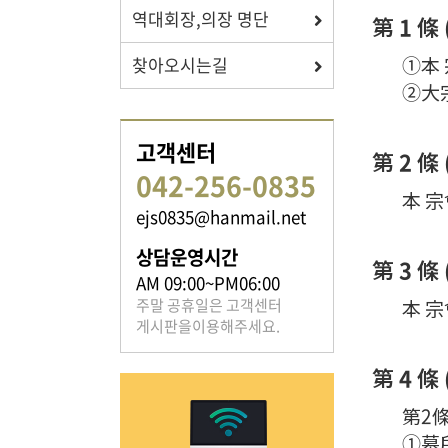
역대회장,의장 명단
第 1 條 
①本 
찾아오시는길
족보 자료실
②大宗
은진송씨의 족보를 확인하실 수 있습니다.
고객센터
第 2 條 
042-256-0835
本 宗
ejs0835@hanmail.net
상담운영시간
第 3 條
AM 09:00~PM06:00
열린마당
주말 공휴일은 고객센터
本 宗
게시판을이용해주세요.
은진송씨의 전달 사항을
확인해주세요.
第 4 條 
第2條
①墓所