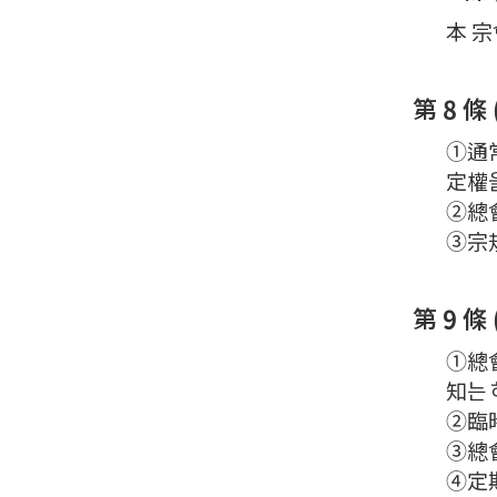
本 宗
第 8 
①通常
定權을
②總
③宗規
第 9 條 
①總會
知는 
②臨
③總會
④定