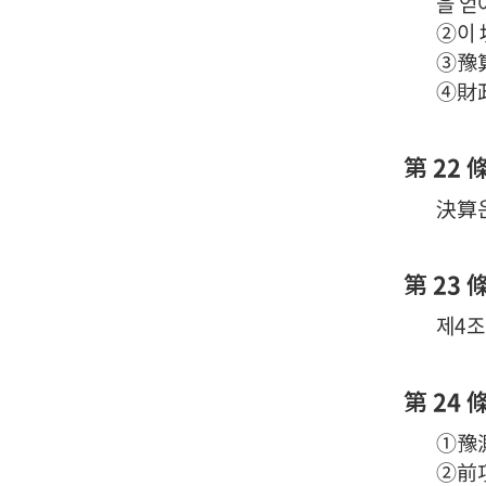
을 얻
②이 
③豫算
④財政
第 22 條
決算은
第 23 
제4조
第 24 條
①豫測
②前項