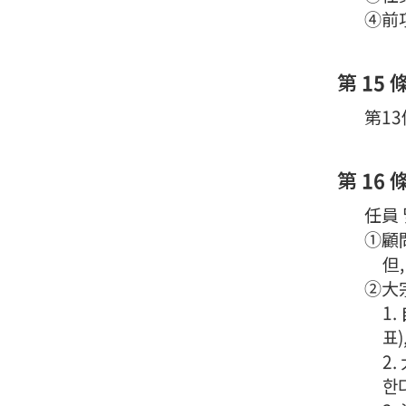
④前項
第 15 
第13
第 16 
任員 
①顧問
但
②大宗
1
표
2
한다