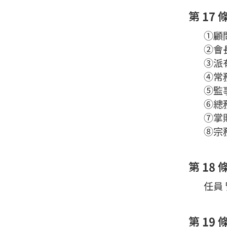
第 17 
①顧問
②會
③派有
④常務
⑤監事
⑥總務
⑦掌財
⑧宗務
第 18 
任員 
第 19