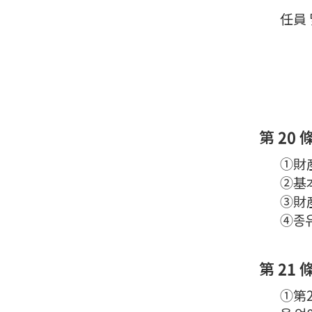
任員 
第 20 
①財産
②基本
③財
④종유
第 21 條
①第2