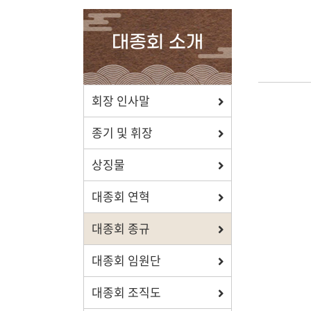
확인하세요.
대종회 소개
포상/장학
회장 인사말
효행 정신과 숭조돈종의 사상이
종기 및 휘장
투철한 장학생을 지원합니다.
상징물
대종회 연혁
대종회 종규
자료실
대종회 임원단
보학, 전통상식, 도서관에서
유익한 정보를 확인하세요.
대종회 조직도