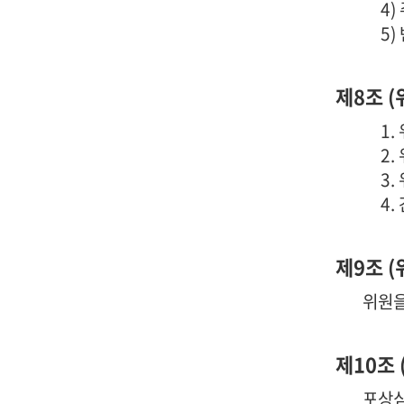
4
5)
제8조 
1.
2.
3
4.
제9조 (
위원을
제10조 
포상심