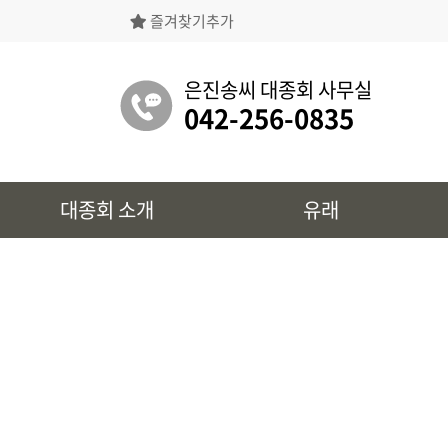
즐겨찾기추가
은진송씨대종회의 상징물, 역대회장, 의장의
명단 등을 확인 하실 수 있습니다.
은진송씨 대종회 사무실
042-256-0835
유래
대종회 소개
유래
시조 및 보관유리, 선대묘역을
확인 하실 수 있습니다.
대종회 정보
39개파별 인물, 문화재 정보를