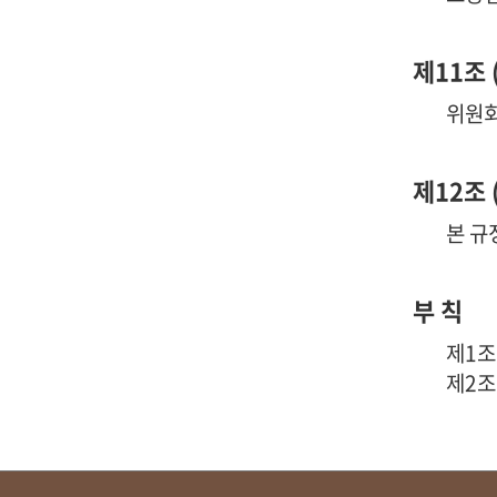
제11조 
위원회
제12조 
본 규
부 칙
제1조
제2조