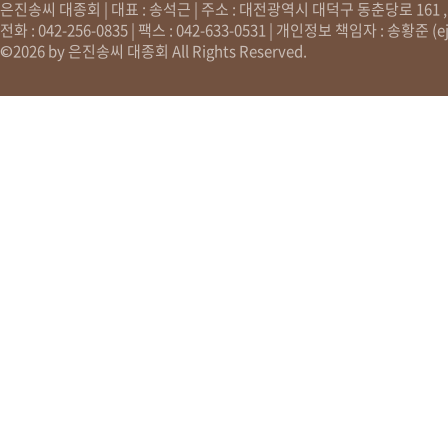
은진송씨 대종회 | 대표 : 송석근 | 주소 : 대전광역시 대덕구 동춘당로 161 , 원
전화 : 042-256-0835 | 팩스 : 042-633-0531 | 개인정보 책임자 : 송황준 (
e
©2026 by 은진송씨 대종회 All Rights Reserved.