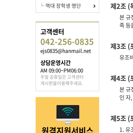
제2조 (
└ 역대 장학생 명단
본 규
족 등
족보 자료실
고객센터
042-256-0835
은진송씨의 족보를 확인하실 수 있습니다.
제3조 (
ejs0835@hanmail.net
유조비
상담운영시간
AM 09:00~PM06:00
제4조 (
주말 공휴일은 고객센터
게시판을이용해주세요.
열린마당
본 규
인 자
은진송씨의 전달 사항을
확인해주세요.
제5조 (
원격지원서비스
1. 