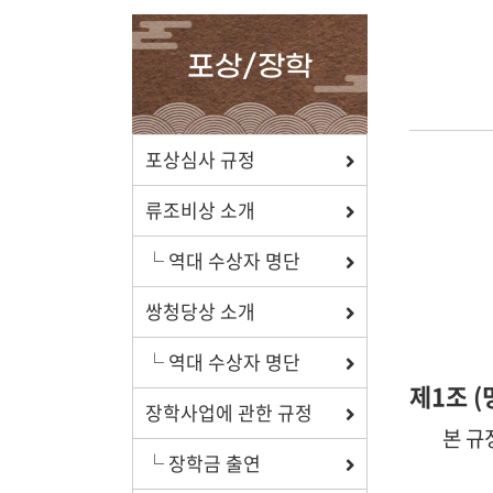
확인하세요.
포상/장학
포상/장학
포상심사 규정
효행 정신과 숭조돈종의 사상이
류조비상 소개
투철한 장학생을 지원합니다.
└ 역대 수상자 명단
쌍청당상 소개
└ 역대 수상자 명단
자료실
제1조 (
장학사업에 관한 규정
보학, 전통상식, 도서관에서
본 규
유익한 정보를 확인하세요.
└ 장학금 출연