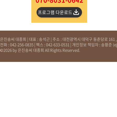
프로그램 다운로드
은진송씨 대종회 | 대표 : 송석근 | 주소 : 대전광역시 대덕구 동춘당로 161 , 원
전화 : 042-256-0835 | 팩스 : 042-633-0531 | 개인정보 책임자 : 송황준 (
e
©2026 by 은진송씨 대종회 All Rights Reserved.