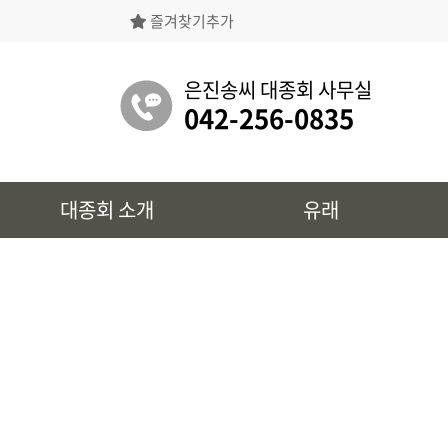
즐겨찾기추가
은진송씨대종회의 상징물, 역대회장, 의장의
명단 등을 확인 하실 수 있습니다.
은진송씨 대종회 사무실
042-256-0835
유래
대종회 소개
유래
시조 및 보관유리, 선대묘역을
확인 하실 수 있습니다.
대종회 정보
39개파별 인물, 문화재 정보를