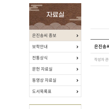
확인하세요.
자료실
포상/장학
은진송씨 종보
은진송씨
효행 정신과 숭조돈종의 사상이
보학안내
투철한 장학생을 지원합니다.
전통상식
작성자 
문헌 자료실
동영상 자료실
자료실
도서목록표
보학, 전통상식, 도서관에서
유익한 정보를 확인하세요.