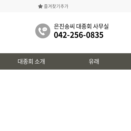
즐겨찾기추가
은진송씨대종회의 상징물, 역대회장, 의장의
명단 등을 확인 하실 수 있습니다.
은진송씨 대종회 사무실
042-256-0835
유래
대종회 소개
유래
시조 및 보관유리, 선대묘역을
확인 하실 수 있습니다.
대종회 정보
39개파별 인물, 문화재 정보를