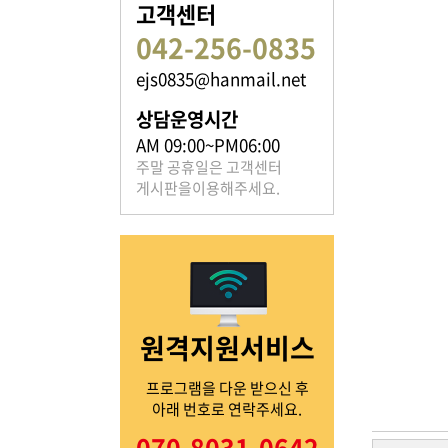
고객센터
042-256-0835
ejs0835@hanmail.net
족보 자료실
상담운영시간
은진송씨의 족보를 확인하실 수 있습니다.
AM 09:00~PM06:00
주말 공휴일은 고객센터
게시판을이용해주세요.
열린마당
원격지원서비스
은진송씨의 전달 사항을
확인해주세요.
프로그램을 다운 받으신 후
아래 번호로 연락주세요.
070-8031-0642