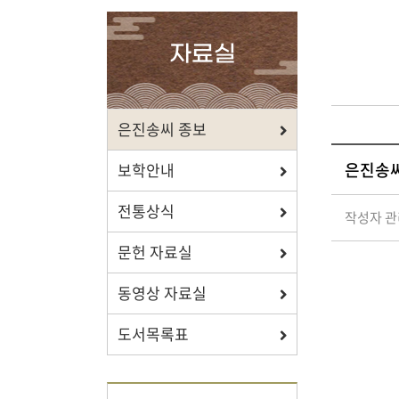
확인하세요.
자료실
포상/장학
은진송씨 종보
은진송씨
효행 정신과 숭조돈종의 사상이
보학안내
투철한 장학생을 지원합니다.
전통상식
작성자 
문헌 자료실
동영상 자료실
자료실
도서목록표
보학, 전통상식, 도서관에서
유익한 정보를 확인하세요.