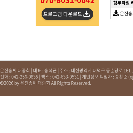
첨부파일 
프로그램 다운로드
은진송씨
은진송씨 대종회 | 대표 : 송석근 | 주소 : 대전광역시 대덕구 동춘당로 161 , 원
전화 : 042-256-0835 | 팩스 : 042-633-0531 | 개인정보 책임자 : 송황준 (
e
©2026 by 은진송씨 대종회 All Rights Reserved.