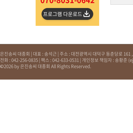
프로그램 다운로드
은진송씨 대종회 | 대표 : 송석근 | 주소 : 대전광역시 대덕구 동춘당로 161 , 원
전화 : 042-256-0835 | 팩스 : 042-633-0531 | 개인정보 책임자 : 송황준 (
e
©2026 by 은진송씨 대종회 All Rights Reserved.