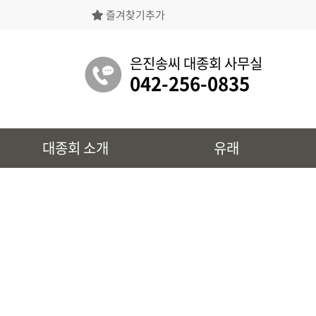
즐겨찾기추가
은진송씨대종회의 상징물, 역대회장, 의장의
명단 등을 확인 하실 수 있습니다.
은진송씨 대종회 사무실
042-256-0835
유래
대종회 소개
유래
시조 및 보관유리, 선대묘역을
확인 하실 수 있습니다.
대종회 정보
39개파별 인물, 문화재 정보를