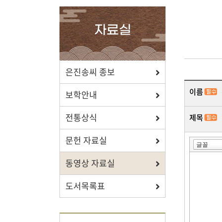
확인하세요.
자료실
포상/장학
은진송씨 종보
이름
효행 정신과 숭조돈종의 사상이
보학안내
투철한 장학생을 지원합니다.
전통상식
제목
문헌 자료실
동영상 자료실
자료실
도서목록표
보학, 전통상식, 도서관에서
유익한 정보를 확인하세요.