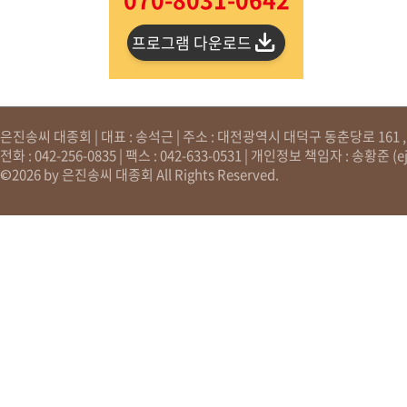
프로그램 다운로드
은진송씨 대종회 | 대표 : 송석근 | 주소 : 대전광역시 대덕구 동춘당로 161 , 원
전화 : 042-256-0835 | 팩스 : 042-633-0531 | 개인정보 책임자 : 송황준 (
e
©2026 by 은진송씨 대종회 All Rights Reserved.