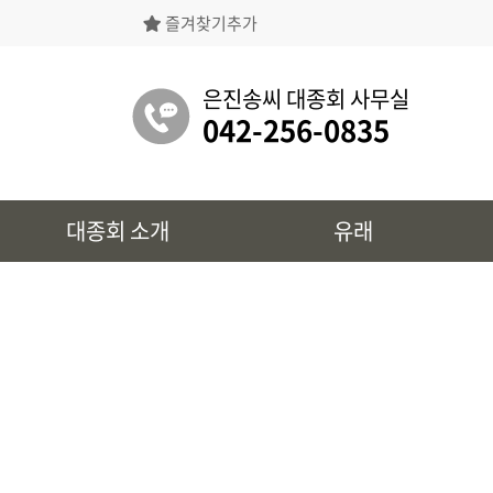
즐겨찾기추가
은진송씨대종회의 상징물, 역대회장, 의장의
명단 등을 확인 하실 수 있습니다.
은진송씨 대종회 사무실
042-256-0835
유래
대종회 소개
유래
시조 및 보관유리, 선대묘역을
확인 하실 수 있습니다.
대종회 정보
39개파별 인물, 문화재 정보를