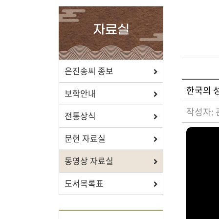
확인하세요.
자료실
포상/장학
은진송씨 종보
한국의 성
효행 정신과 숭조돈종의 사상이
보학안내
투철한 장학생을 지원합니다.
작성자:
전통상식
문헌 자료실
동영상 자료실
자료실
도서목록표
보학, 전통상식, 도서관에서
유익한 정보를 확인하세요.