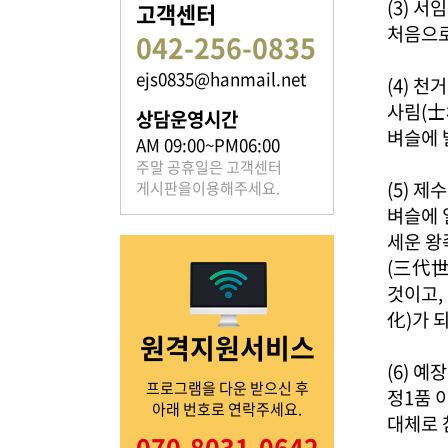
(3) 서
고객센터
처음으로
042-256-0835
ejs0835@hanmail.net
(4) 천
족보 자료실
사림(士
상담운영시간
벼슬에 
은진송씨의 족보를 확인하실 수 있습니다.
AM 09:00~PM06:00
주말 공휴일은 고객센터
(5) 제
게시판을이용해주세요.
벼슬에 
세운 왕
(三代世
열린마당
것이고,
化)가 
원격지원서비스
은진송씨의 전달 사항을
확인해주세요.
(6) 예
프로그램을 다운 받으신 후
정1품 
아래 번호로 연락주세요.
대체로 
070-8031-0642