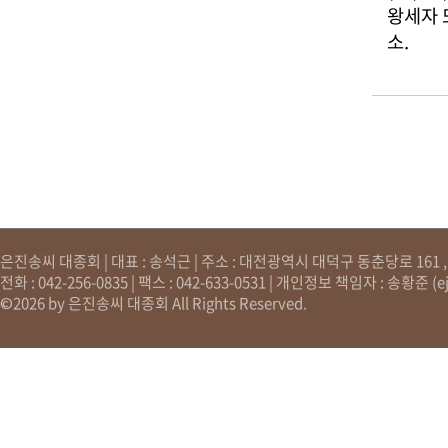
왕세자 
소.
은진송씨 대종회 | 대표 : 송석근 | 주소 : 대전광역시 대덕구 동춘당로 161 , 원
전화 : 042-256-0835 | 팩스 : 042-633-0531 | 개인정보 책임자 : 송황준 (
e
©2026 by 은진송씨 대종회 All Rights Reserved.