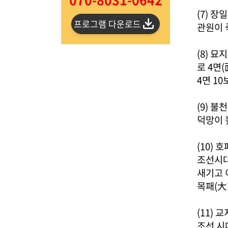
(7) 장
프로그램 다운로드
관원이 
(8) 
로 4면(
4면 10
(9) 불
덕망이 
(10) 
조선시대
새기고 
목패(大
(11) 
조선 시