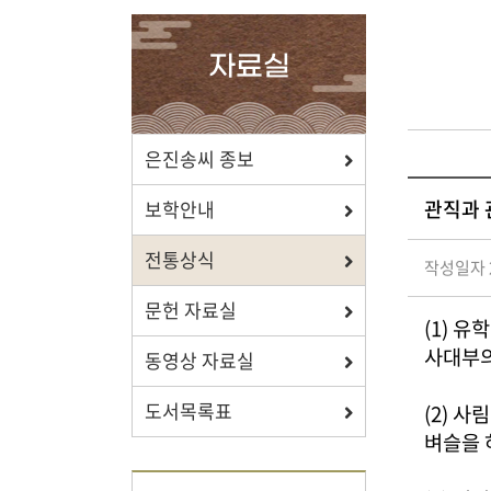
확인하세요.
자료실
포상/장학
은진송씨 종보
관직과 
효행 정신과 숭조돈종의 사상이
보학안내
투철한 장학생을 지원합니다.
전통상식
작성일자 2
문헌 자료실
(1) 유
사대부의
동영상 자료실
자료실
도서목록표
(2) 사
보학, 전통상식, 도서관에서
벼슬을 
유익한 정보를 확인하세요.