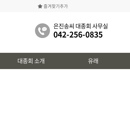
즐겨찾기추가
은진송씨대종회의 상징물, 역대회장, 의장의
명단 등을 확인 하실 수 있습니다.
은진송씨 대종회 사무실
042-256-0835
유래
대종회 소개
유래
시조 및 보관유리, 선대묘역을
확인 하실 수 있습니다.
대종회 정보
39개파별 인물, 문화재 정보를