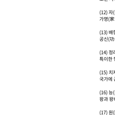
(12) 자
가명(家
(13) 
공신(功
(14) 
특이한 
(15) 
국가에 
(16) 능
왕과 왕
(17) 원