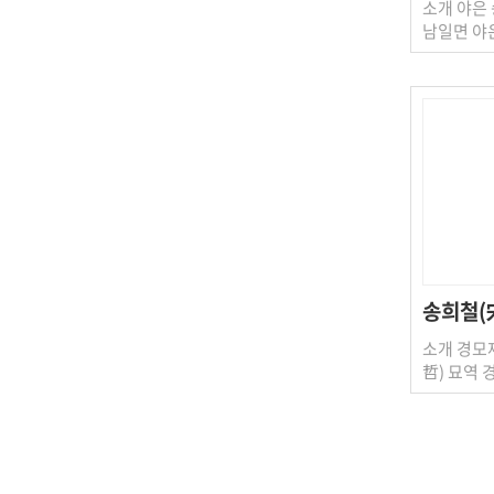
소개 야은
남일면 야
송희철(
소개 경모
哲) 묘역
암동 미계