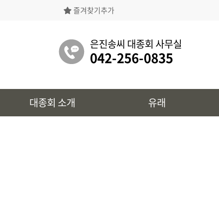
즐겨찾기추가
은진송씨대종회의 상징물, 역대회장, 의장의
명단 등을 확인 하실 수 있습니다.
은진송씨 대종회 사무실
042-256-0835
유래
대종회 소개
유래
시조 및 보관유리, 선대묘역을
확인 하실 수 있습니다.
대종회 정보
39개파별 인물, 문화재 정보를