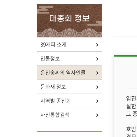
확인하세요.
대종회 정보
포상/장학
39개파 소개
효행 정신과 숭조돈종의 사상이
인물정보
투철한 장학생을 지원합니다.
은진송씨의 역사인물
문화재 정보
임진
지역별 종친회
자료실
절한
그 
사진통합검색
보학, 전통상식, 도서관에서
유익한 정보를 확인하세요.
호암
경모