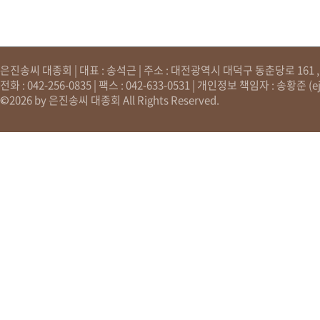
은진송씨 대종회 | 대표 : 송석근 | 주소 : 대전광역시 대덕구 동춘당로 161 , 원
전화 : 042-256-0835 | 팩스 : 042-633-0531 | 개인정보 책임자 : 송황준 (
e
©2026 by 은진송씨 대종회 All Rights Reserved.