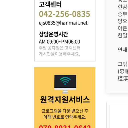
고객센터
현감
042-256-0835
증부
양오
ejs0835@hanmail.net
족보 자료실
야은
상담운영시간
한일
은진송씨의 족보를 확인하실 수 있습니다.
AM 09:00~PM06:00
주말 공휴일은 고객센터
연재
게시판을이용해주세요.
그밖
(忠
道淳
열린마당
원격지원서비스
은진송씨의 전달 사항을
확인해주세요.
프로그램을 다운 받으신 후
아래 번호로 연락주세요.
070-8031-0642