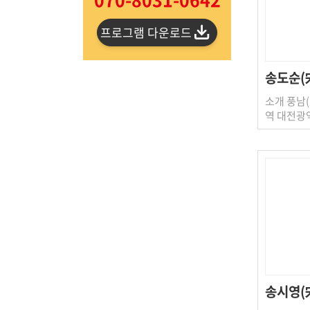
프로그램 다운로드
송도순(
소개 풍남(
역 대전광
송시영(