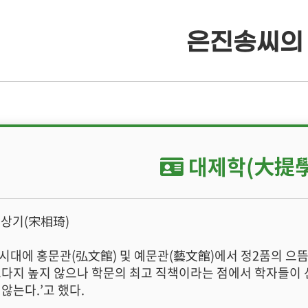
은진송씨의
· 류조비상
· 류조비상 소개
· 쌍청당상
· 쌍청당상 소개
대제학(大提學
· 장학사업
· 장학금 출연
 송상기(宋相琦)
· 은진송씨 종보
· 보학안내
시대에 홍문관(弘文館) 및 예문관(藝文館)에서 정2품의 으뜸 
· 동영상자료실
· 도서목록표
그다지 높지 않으나 학문의 최고 직책이라는 점에서 학자들이 
 않는다.’고 했다.