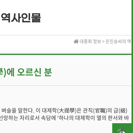
 역사인물
· 역대 수상자 명단
대종회 정보 > 은진송씨의 
· 역대 수상자 명단
)에 오르신 분
· 역대 장학생 명단
· 전통상식
· 문헌 자료실
벼슬을 말한다. 이 대제학(大提學)은 관직(官職)의 급(級)
선망하는 자리로서 속담에 ‘하나의 대제학이 열의 판서와 바