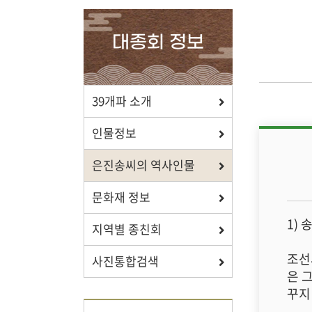
확인하세요.
대종회 정보
포상/장학
39개파 소개
효행 정신과 숭조돈종의 사상이
인물정보
투철한 장학생을 지원합니다.
은진송씨의 역사인물
문화재 정보
1)
지역별 종친회
자료실
조선
사진통합검색
보학, 전통상식, 도서관에서
은 
유익한 정보를 확인하세요.
꾸지