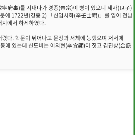
寧府事)를 지내다가 경종(景宗)이 병이 있으니 세자(世子)
에 1722년(경종 2) 「신임사화(辛壬士禍)」를 입어 전남
유배지에서 하세하였다.
 내렸다. 학문이 뛰어나고 문장과 서체에 능했으며 저서에
동에 있는데 신도비는 이의현(李宜顯)이 짓고 김진상(金鎭