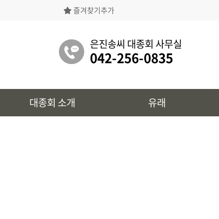
즐겨찾기추가
은진송씨대종회의 상징물, 역대회장, 의장의
명단 등을 확인 하실 수 있습니다.
은진송씨 대종회 사무실
042-256-0835
유래
대종회 소개
유래
시조 및 보관유리, 선대묘역을
확인 하실 수 있습니다.
대종회 정보
39개파별 인물, 문화재 정보를