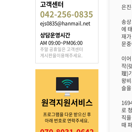
고객센터
은진
042-256-0835
송상
ejs0835@hanmail.net
족보 자료실
에 
상담운영시간
재가
은진송씨의 족보를 확인하실 수 있습니다.
AM 09:00~PM06:00
문중
주말 공휴일은 고객센터
게시판을이용해주세요.
이어
작(
理)
왕비
열린마당
슬을
원격지원서비스
은진송씨의 전달 사항을
16
확인해주세요.
로 
프로그램을 다운 받으신 후
직을
아래 번호로 연락주세요.
때 
070-8031-0642