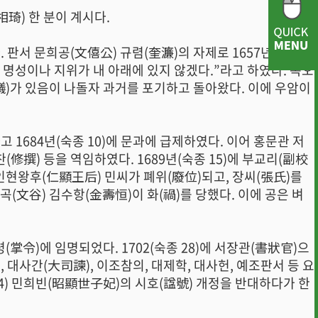
琦) 한 분이 계시다.
판서 문희공(文僖公) 규렴(奎濂)의 자제로 1657년(효종 8)
명성이나 지위가 내 아래에 있지 않겠다.”라고 하였다. 옥오
議)가 있음이 나돌자 과거를 포기하고 돌아왔다. 이에 우암이
1684년(숙종 10)에 문과에 급제하였다. 이어 홍문관 저
찬(修撰) 등을 역임하였다. 1689년(숙종 15)에 부교리(副校
인현왕후(仁顯王后) 민씨가 폐위(廢位)되고, 장씨(張氏)를
(文谷) 김수항(金壽恒)이 화(禍)를 당했다. 이에 공은 벼
· 행사사진
· 개선의견 제
령(掌令)에 임명되었다. 1702(숙종 28)에 서장관(書狀官)으
대사간(大司諫), 이조참의, 대제학, 대사헌, 예조판서 등 요
44) 민희빈(昭顯世子妃)의 시호(諡號) 개정을 반대하다가 한