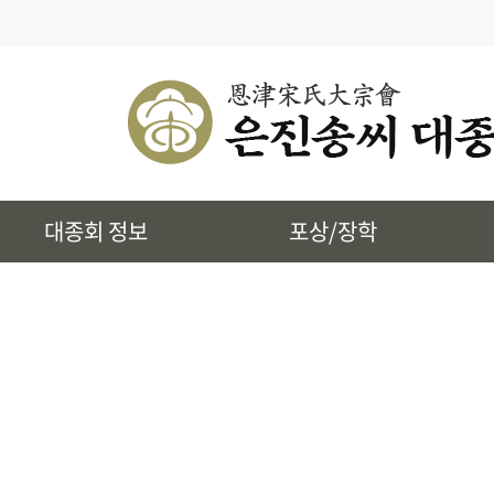
· 대종회 종규
· 대종회 임원단
· 찾아오시는길
· 송씨 근원
· 시조 및 본관유래
대종회 정보
포상/장학
· 토정 집단공유허비
· 상하송촌리에 대하여
· 은진송씨 상대세적
· 39개파 소개
· 인물정보
· 지역별 종친회
· 사진통합검색