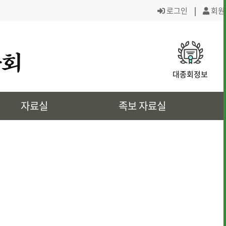
로그인
|
회원
· 대종회 조직도
· 역대회장,의
대종회정보
· 대전회덕 거주이유
· 상4대 신위
자료실
족보 자료실
· 삼강려 애각
· 쌍청당과 대
· 은진송씨의 역사인물
· 문화재 정보