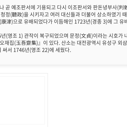
나 곧 예조판서에 기용되고 다시 이조판서와 판돈녕부사(判敦
 청정(聽政)을 시키자고 여러 대신들과 더불어 상소하였기 때문
(康津)으로 유배되었다가 이듬해인 1723년(경종 3)에 그 
25년(영조 1) 관작이 복구되었으며 문정(文貞)이라는 시호가
오재집(玉吾齋集)』이 있다. 산소는 대전광역시 유성구 외삼
 써서 1746년(영조 22)에 세웠다.