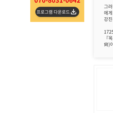
그러
프로그램 다운로드
에게
강진
17
『옥
尙)이