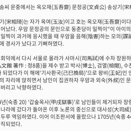
송씨 문중에서는 옥오재(玉吾齋) 문정공(文貞公) 송상기(宋相
기(宋相琦)는 자가 옥여(玉汝)이고 호는 옥오재(玉吾齋)이다. 
· 족보 자료실
태어났다. 우암 문정공의 문인으로 동춘당이 일찍이“이 아이의 
 일찍이 과거에 응시했을 때 우암을 음해(陰害)하는 모의(謀
에 경사가 났다고 기뻐하였다.
 회덕에서 다시 서울로 올라가 사마시(司馬試)에 수차 장원하고 
弘文館 著作 : 정8품)을 제수 받고 박사(博士), 검열(檢閱), 수
가 되었다가 이 해에‘기사환국(己巳換局)’으로 왕비(王妃)인 
의 자리에 앉히면서 남인이 집권하자 우암과 외숙(外叔)인 문곡
· 공지사항
· 행사일정
 버리고 낙향하였다.
· 묻고답하기
· 개인정보처리방침
94년(숙종 20) ‘갑술옥사(甲戌獄事)’로 남인들이 제거되자 장
청나라에 갔다가 돌아온 이후 노론의 중신으로 대사성(大司成), 
 두루 역임하였다. 이어 이조판서에 올랐으나 1705년(숙종 
파직되었다.