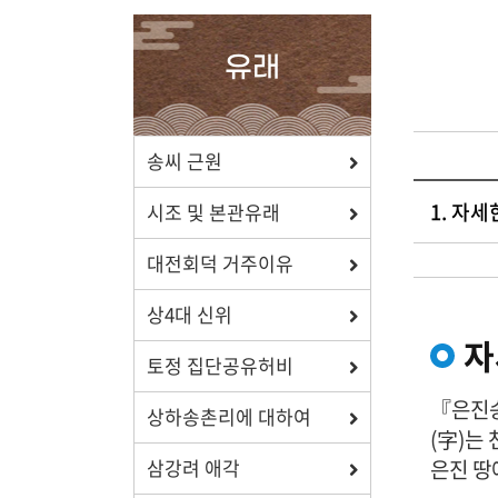
확인하세요.
유래
포상/장학
송씨 근원
1. 자
효행 정신과 숭조돈종의 사상이
시조 및 본관유래
투철한 장학생을 지원합니다.
대전회덕 거주이유
상4대 신위
자
토정 집단공유허비
자료실
『은진송
상하송촌리에 대하여
보학, 전통상식, 도서관에서
(字)는
유익한 정보를 확인하세요.
은진 땅
삼강려 애각