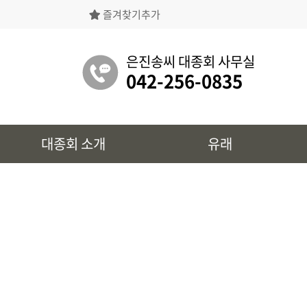
즐겨찾기추가
은진송씨대종회의 상징물, 역대회장, 의장의
명단 등을 확인 하실 수 있습니다.
은진송씨 대종회 사무실
042-256-0835
유래
대종회 소개
유래
시조 및 보관유리, 선대묘역을
확인 하실 수 있습니다.
대종회 정보
39개파별 인물, 문화재 정보를