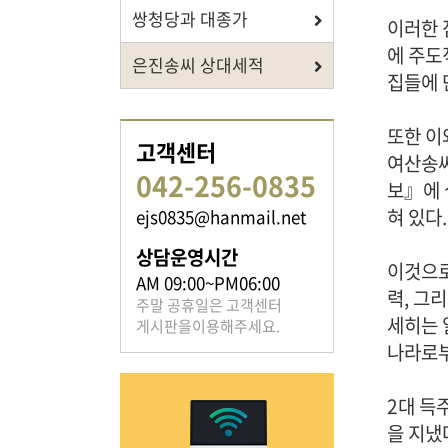
쌍청당과 대종가
이러한 
에 주도
은진송씨 상대세적
집들에 
족보 자료실
또한 이
은진송씨의 족보를 확인하실 수 있습니다.
고객센터
여산송씨
042-256-0835
보』에 
혀 있다.
ejs0835@hanmail.net
상담운영시간
이것으로
AM 09:00~PM06:00
열린마당
력, 그
주말 공휴일은 고객센터
세히는 
게시판을이용해주세요.
은진송씨의 전달 사항을
나라로부
확인해주세요.
2대 득
을 지냈