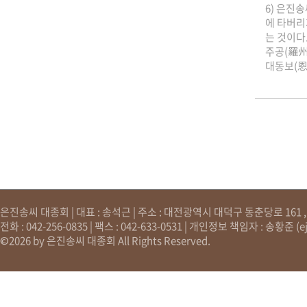
6) 은진
에 타버리
는 것이다
주공(羅州
대동보(恩
은진송씨 대종회 | 대표 : 송석근 | 주소 : 대전광역시 대덕구 동춘당로 161 , 원
전화 : 042-256-0835 | 팩스 : 042-633-0531 | 개인정보 책임자 : 송황준 (
e
©2026 by 은진송씨 대종회 All Rights Reserved.