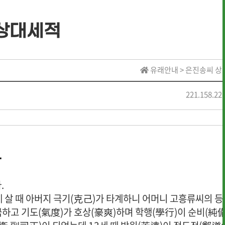
상대세적
· 역대 수상자 명단
유래안내 > 은진송씨 
· 역대 수상자 명단
221.158.22
· 역대 장학생 명단
당
· 전통상식
· 문헌 자료실
.
년 네 살 때 아버지 극기(克己)가 타계하니 어머니 고흥류씨의 
하고 기도(氣度)가 호상(豪爽)하며 학행(學行)이 순비(純備