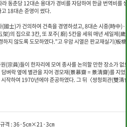
따라 동춘당 12대손 용대가 경비를 자담하여 한글 번역비를 
하고 18대손 준영이 썼다.
사(國士)가 건의하여 건축을 경영하셨고, 8대손 시중(時中)·
架)의 집으로 3칸, 또 포주( 廚) 5칸을 세워 매년 세일제(
변경하지 않도록 도모하였다.”고 우암 시열은 판교재실기(板
종원(宗員)들이 한자리에 모여 종사를 논의할 만한 장소가 없
 담벼락 옆에 별관을 지어 경모재(景慕齋 = 景淸齋)를 지었
에 시작하여 1970년에야 준공하였다. 그 뒤〈쌍청회관(雙淸
. 규격 : 36·5㎝×21·3㎝