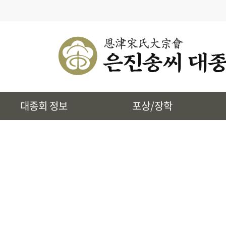
· 대종회 종규
· 대종회 임원단
· 찾아오시는길
· 송씨 근원
· 시조 및 본관유래
대종회 정보
포상/장학
· 토정 집단공유허비
· 상하송촌리에 대하여
· 은진송씨 상대세적
· 39개파 소개
· 인물정보
· 지역별 종친회
· 사진통합검색