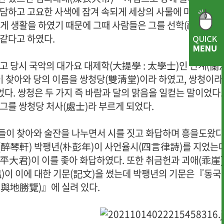
담담하고 고요한 사색에 잠겨 속되게 세상의 사물에 마음을 두
게 생활을 하였기 때문에 그때 사람들은 그를 선학(禪學)을 
 같다고 하였다.
고 당시 국악의 대가요 대제학(大提學 : 太學士)인 난계(蘭
이 찾아와 당의 이름을 쌍청당(雙淸堂)이라 하였고, 쌍청이라
었다. 쌍청은 두 가지 즉 바람과 달의 맑음을 일컫는 말이었다.
그를 쌍청당 처사(處士)라 부르게 되었다.
들이 찾아와 술잔을 나누면서 시를 짓고 화답하며 흥을도왔다
(醉琴軒) 박팽년(朴彭年)이 사언율시(四言律詩)를 지었는
平大君)이 이를 좇아 화답하였다. 또한 취금헌과 괴애(乖崖)
)이 이에 대한 기문(記文)을 썼는데 박팽년의 기문은『동국
與地勝覽)』에 실려 있다.