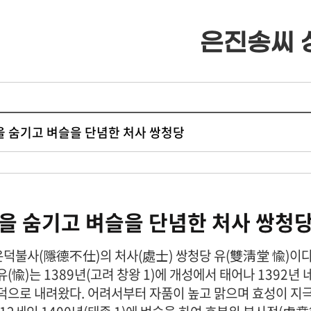
은진송씨 
· 류조비상
· 류조비상 소개
· 쌍청당상
· 쌍청당상 소개
 덕을 숨기고 벼슬을 단념한 처사 쌍청당
· 장학사업
· 장학금 출연
을 숨기고 벼슬을 단념한 처사 쌍청
· 은진송씨 종보
· 보학안내
은덕불사(隱德不仕)의 처사(處士) 쌍청당 유(雙淸堂 愉)이다
· 동영상자료실
· 도서목록표
유(愉)는 1389년(고려 창왕 1)에 개성에서 태어나 1392
덕으로 내려왔다. 어려서부터 자품이 높고 맑으며 효성이 지극