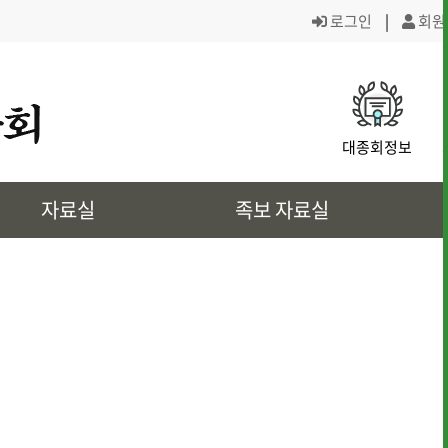
로그인
|
회원
· 대종회 조직도
· 역대회장,의
대종회정보
· 대전회덕 거주이유
· 상4대 신위
자료실
족보 자료실
· 삼강려 애각
· 쌍청당과 대
· 은진송씨의 역사인물
· 문화재 정보