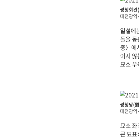
쌍청회관
대전광역시
일설에는
돌을 동
중〉에서
이지 않
묘소 우
쌍청당(雙
대전광역시
묘소 좌
큰 묘표