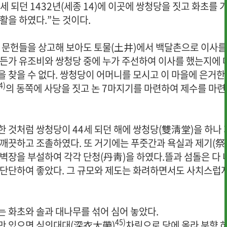
세 되던 1432년(세종 14)에 이곳에 쌍청당을 짓고 화초를 
활을 하였다.”는 것이다.
러 문헌들을 상고해 보아도 토물(土井)에서 백달촌으로 이사를
라든가 유조비와 쌍청당 중에 누가 주선하여 이사를 했는지에 
 찾을 수 없다. 쌍청당이 어머니를 모시고 이 마을에 은거한
4)
의 동쪽에 사당을 짓고 논 7마지기를 마련하여 제수를 마련
 것처럼 쌍청당이 44세 되던 해에 쌍청당(雙淸堂)을 하나 
 깨끗하고 조촐하였다. 또 거기에는 푸줏간과 욕실과 제기(祭
벽장을 부설하여 각각 단청(丹靑)을 하였다.뜰과 섬돌은 다 
 단단하여 좋았다. 그 규모와 제도는 화려하면서도 사치스럽
는 화초와 솔과 대나무를 섞어 심어 놓았다.
45)
만 있으면 심의대대(深衣大帶)
차림으로 당에 올라 분향 