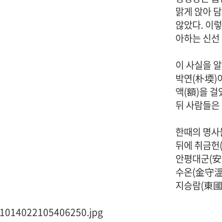
맑게 앉아 
않았다. 이렇
아하는 신선
이 사실을 알
박연(朴堧)
액(額)을 걸
뒤 사람들은 
한때의 명사
뒤에 취금헌
안평대군(安
수온(金守溫
지승람(東國