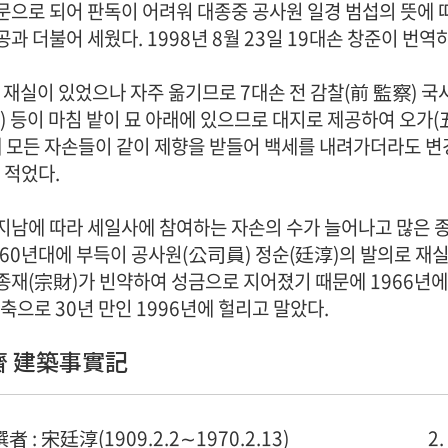
문으로 되어 판독이 어려워 대종중 공사원 일경 범섭의 뜻에 
공과 더불어 세웠다. 1998년 8월 23일 19대손 창준이 번역
 재실이 있었으나 자주 옮기므로 7대손 전 감찰(前 監察) 국
) 등이 마침 밭이 묘 아래에 있으므로 대지로 제공하여 오가(五
에 모든 자손들이 같이 제향을 받들어 백세를 내려가더라도 
 적었다.
지남에 따라 세일사에 참여하는 자손의 수가 늘어나고 많은 
960년대에 부득이 공사원(公司員) 정순(廷淳)의 발의로 재실
종재(宗財)가 빈약하여 성금으로 지어졌기 때문에 1966년
축으로 30년 만인 1996년에 헐리고 말았다.
齋 建築事實記
 撰者 : 宋廷淳(1909.2.2∼1970.2.13)
2