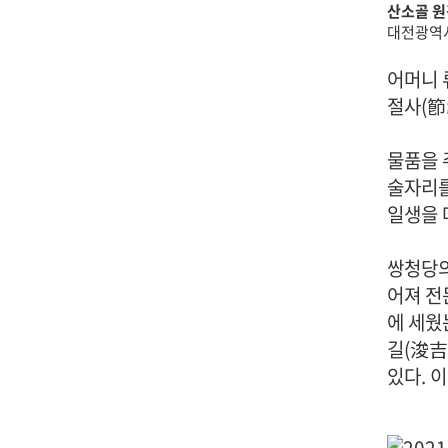
산소골 원
대전광역시
어머니 
절사(節
물품을 
술자리를
일생을 
쌍청당의
어져 전
에 세웠
길(浚吉
있다. 