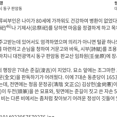
경
 동구 판암동
류씨부인은 나이가 80세에 가까워도 건강하여 병환이 없었다
46)
祀)
나 기제사(忌祭祀)를 당하면 마음을 정결하게 하고 
주고받는데 있어서도 엄격하였으며 의리가 아니면 털끝 하나도
 마련하고 손님을 청하여 거문고와 바둑, 시부(詩賦)를 조용히 
마치니 대전광역시 동구 판암동 판교산 임좌원(壬坐原)에 장
 행장은 7대손 준길(浚吉)이 지었다. 묘소 앞에는 조그마한 
문(全文)을 판독하기가 어려웠다. 이에 7대손 동춘당이 1653
는데, 전면에는 청음 문정공(淸陰 文正公) 김상헌(金尙憲)이
)이 두전(頭篆)을 쓴 묘표와, 뒷면에는 준길이 짓고 쓴 자
이 비는 다른 비에서는 좀처럼 찾아보기 어려운 정성이 깃들어 