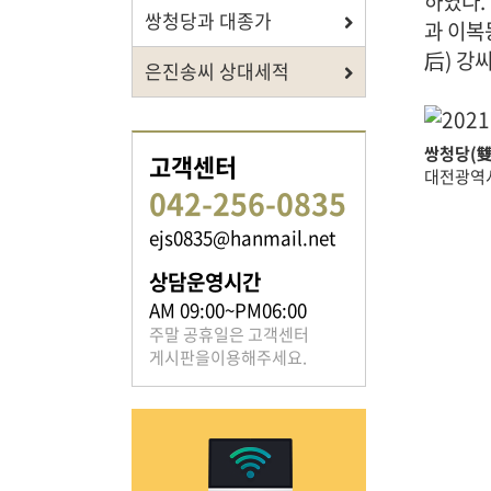
하였다.
쌍청당과 대종가
과 이복
后) 강
은진송씨 상대세적
족보 자료실
쌍청당(雙
은진송씨의 족보를 확인하실 수 있습니다.
고객센터
대전광역시
042-256-0835
ejs0835@hanmail.net
상담운영시간
AM 09:00~PM06:00
열린마당
주말 공휴일은 고객센터
게시판을이용해주세요.
은진송씨의 전달 사항을
확인해주세요.