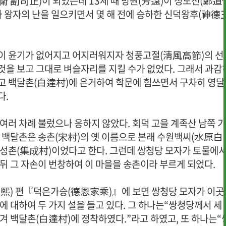
賁衛 副司正)이 되었는데 13세 때 방원(芳遠)이 정도전(鄭道
차 왕자의 난을 일으키면서 몇 해 전에 승하한 신덕왕후(神德
이 윤기가 없어지고 어지러워지자 청풍고절(淸風高節)의 선
것을 보고 그대로 벼슬자리를 지킬 수가 없었다. 그래서 과감
고 백달촌(白達村)에 은거하여 학문에 힘쓰면서 구차히 영달
다.
여러 차례 불렀으나 응하지 않았다. 회덕 고을 계족산 남쪽 
이 백달촌은 송촌(宋村)의 옛 이름으로 본래 수원백씨(水原白
· 행사사진
· 개선의견 제
집성촌(集成村)이었다고 한다. 그런데 쌍청당 모자가 토물에
뒤 그 자손이 번창하여 이 마을을 송촌이라 부르게 되었다.
熙) 편『덕은가승(德恩家乘)』에 보면 쌍청당 모자가 이곳
에 대하여 두 가지 설을 들고 있다. 그 하나는“쌍청당께서 세 
겨 백달촌(白達村)에 정착하였다.”라고 하였고, 또 하나는“