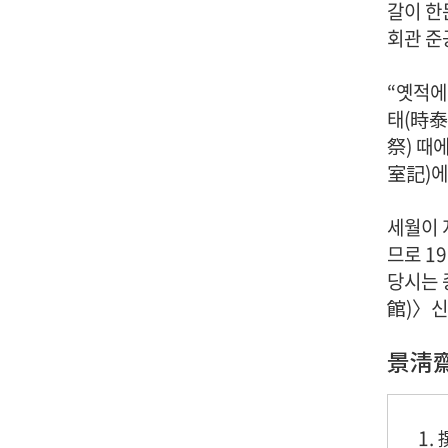
갈이 한
회관 준
“옛적에
태(時泰
祭) 때
室記)에
세월이 
므로 1
당시는 
館)〉신
景淸
1.