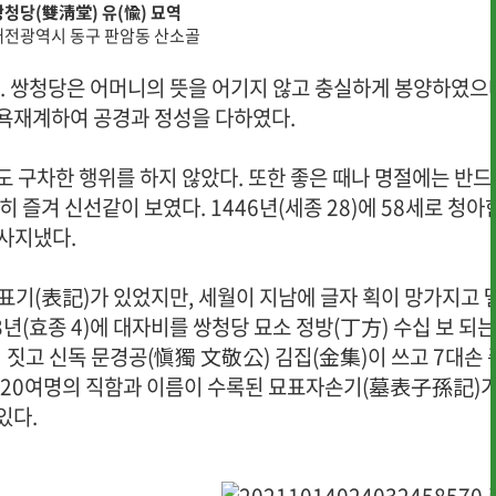
쌍청당(雙淸堂) 유(愉) 묘역
대전광역시 동구 판암동 산소골
. 쌍청당은 어머니의 뜻을 어기지 않고 충실하게 봉양하였으
목욕재계하여 공경과 정성을 다하였다.
 구차한 행위를 하지 않았다. 또한 좋은 때나 명절에는 반드
즐겨 신선같이 보였다. 1446년(세종 28)에 58세로 청아
사지냈다.
표기(表記)가 있었지만, 세월이 지남에 글자 획이 망가지고 
년(효종 4)에 대자비를 쌍청당 묘소 정방(丁方) 수십 보 되는
 짓고 신독 문경공(愼獨 文敬公) 김집(金集)이 쓰고 7대손 
손 520여명의 직함과 이름이 수록된 묘표자손기(墓表子孫記)
있다.