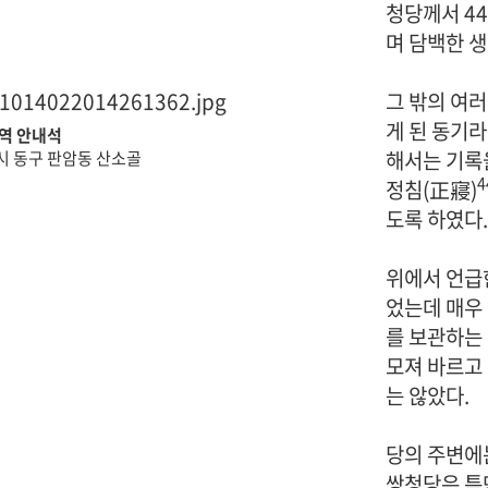
청당께서 44
며 담백한 생
그 밖의 여
게 된 동기
역 안내석
해서는 기록을
 동구 판암동 산소골
4
정침(正寢)
도록 하였다.
위에서 언급한
었는데 매우
를 보관하는 
모져 바르고
는 않았다.
당의 주변에
쌍청당은 틈