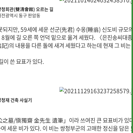
쌍청회관(雙淸會館) 오르는 길
대전광역시 동구 판암동
되지만, 59세에 세운 선군(先君) 수옹(睡翁) 신도비 규모
3) 8월에 길 오른 쪽 언덕 밑으로 옮겨 세웠다. 〈은진송씨대종
)의 내용을 다른 돌에 새겨 세웠다고 하는데 현재 그 비는 
길이 쓴 묘표가 있다.
경청재 건축 사실기
宋公之墓/愼獨齋 金先生 遺筆」이라 쓰여진 큰 묘표비가 있다
여 세운 비가 있다. 이 비는 쌍청부군의 고매한 정신을 담은 