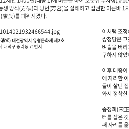
 12세인 1400년(태종 1)에 벼슬을 하여 호분위 부사정(虎
동생 방석(方碩)과 방번(芳蕃)을 살해하고 집권한 이른바 1
씨(康氏)를 폐위시켰다.
· 족보 자료실
이처럼 조정
쌍청당은 그
淸堂) 대전광역시 유형문화재 제2호
벼슬을 버리
 대덕구 중리동 71번지
구하지 않았
이후 태종이 
에 자리한 
· 공지사항
· 행사일정
들이 살던 
와서 정착한 
· 묻고답하기
· 개인정보처리방침
송정희(宋正
터를 잡은 것
째 자리를 옮