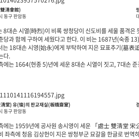
(雙淸會館)
 동구 판암동
 8대손 시열(時烈)이 비록 쌍청당이 신도비를 세울 품격은 못
춘당과 함께 구하여 세웠다고 한다. 이 비는 1687년(숙종 1
는 18대손 시영(始永)에게 부탁하여 지은 묘표추기(墓表追記
는다.
측에는 1664(현종 5)년에 세운 8대손 시열이 짓고, 7대손 준
淸堂) 유(愉)의 판교재실(板橋齋室)
 동구 판암동
측에는 1959년에 공사원 송시영이 세운 「處士 雙淸堂 
비 좌측에 청음 김상헌이 지은 쌍청부군 묘갈을 한글로 번역하