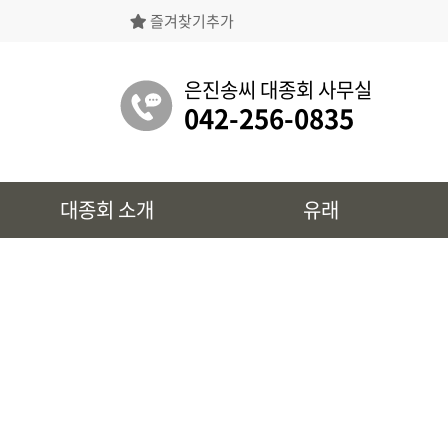
즐겨찾기추가
은진송씨대종회의 상징물, 역대회장, 의장의
명단 등을 확인 하실 수 있습니다.
은진송씨 대종회 사무실
042-256-0835
유래
대종회 소개
유래
시조 및 보관유리, 선대묘역을
확인 하실 수 있습니다.
대종회 정보
39개파별 인물, 문화재 정보를