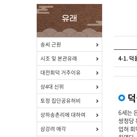
확인하세요.
유래
포상/장학
송씨 근원
4-1.
효행 정신과 숭조돈종의 사상이
시조 및 본관유래
투철한 장학생을 지원합니다.
대전회덕 거주이유
상4대 신위
덕
토정 집단공유허비
자료실
6세는 
상하송촌리에 대하여
보학, 전통상식, 도서관에서
쌍청당 
유익한 정보를 확인하세요.
업혀 회
삼강려 애각