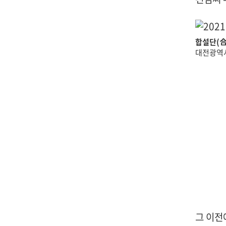
합설단(
대전광역시
그 이전