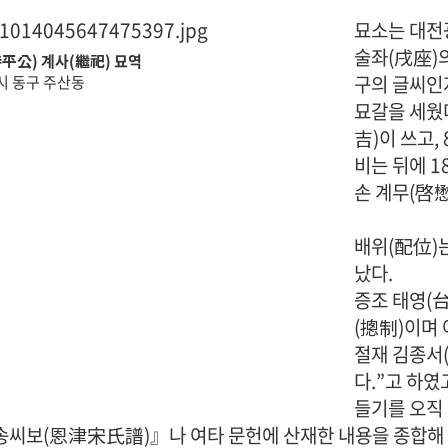
묘소는 대전
술좌(戌座)의
平公) 계사(繼祀) 묘역
구의 글씨인지
 동구 주산동
묘갈을 세웠다
吉)이 쓰고,
비는 뒤에 1
손 계무(啓懋
배위(配位)는
났다.
증조 태영(台
(摠制)이며
절재 김종서
다.”고 하였
들기를 오직
씨보(恩津宋氏譜)』나 여타 문헌에 산재한 내용을 종합해 볼 