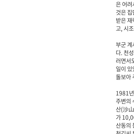
은 어려
것은 집
받은 재
고, 시
부군 계
다. 천
러면서도
일이 있
돌보아 
1981
주변의 
산(沙山
가 10
산동의 
천김씨 부