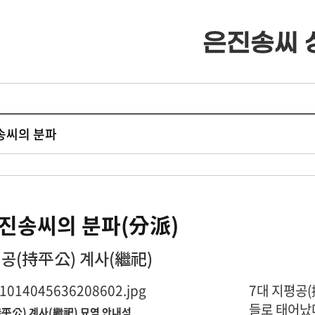
은진송씨 
· 류조비상
· 류조비상 소개
· 쌍청당상
· 쌍청당상 소개
진송씨의 분파
· 장학사업
· 장학금 출연
진송씨의 분파(分派)
· 은진송씨 종보
· 보학안내
평공(持平公) 계사(繼祀)
· 동영상자료실
· 도서목록표
7대 지평공(
들로 태어났다
平公) 계사(繼祀) 묘역 안내석