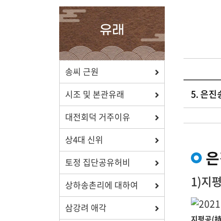
확인하세요.
유래
포상/장학
송씨 근원
5. 은
효행 정신과 숭조돈종의 사상이
시조 및 본관유래
투철한 장학생을 지원합니다.
대전회덕 거주이유
상4대 신위
은
토정 집단공유허비
자료실
1)지
상하송촌리에 대하여
보학, 전통상식, 도서관에서
유익한 정보를 확인하세요.
삼강려 애각
지평공(持