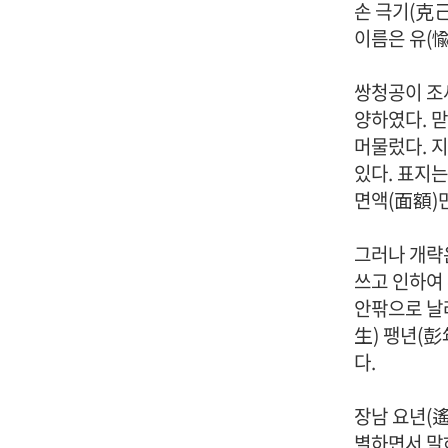
손 극기(克己
이름은 유(愉
쌍청공이 조
양하였다. 맏
머물렀다. 지
있다. 표지는
면액(面額)
그러나 개략은
쓰고 인하여
안팎으로 날
生) 팽년(彭
다.
장남 요년(遙
별하면서 말하