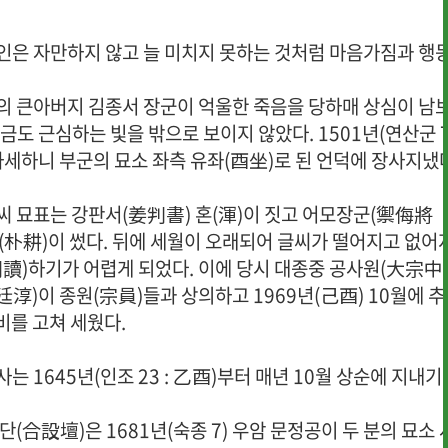
인은 자만하지 않고 늘 미치지 못하는 것처럼 마음가짐과 행
의 큰아버지 김종서 장군이 억울한 죽음을 당하매 상심이 남
금도 근심하는 빛을 밖으로 보이지 않았다. 1501년(연산군 7
하세하니 부군의 묘소 좌측 유좌(酉坐)로 된 언덕에 장사지냈다
씨 묘표는 강판서(姜判書) 혼(渾)이 짓고 어모장군(禦侮將
(朴耕)이 썼다. 뒤에 세월이 오래되어 글씨가 떨어지고 없어
判讀)하기가 어렵게 되었다. 이에 당시 대종중 공사원(大宗中
廷淳)이 종원(宗員)들과 상의하고 1969년(己酉) 10월에 
비를 고쳐 세웠다.
는 1645년(인조 23 : 乙酉)부터 매년 10월 상순에 지내기
(合設壇)은 1681년(숙종 7) 우암 문정공이 두 분의 묘소 