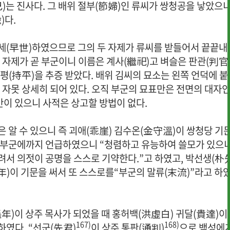
)는 진사다. 그 배위 절부(節婦)인 류씨가 쌍청공을 낳았으
)다.
세(早世)하였으므로 그의 두 자제가 류씨를 받들어서 끝끝내
 자제가 곧 부군이니 이름은 계사(繼祀)고 벼슬은 판관(判官
평(持平)을 추증 받았다. 배위 김씨의 묘소는 왼쪽 언덕에 붙
 자못 상세히 되어 있다. 오직 부군의 묘표만은 전면의 대자
만이 있으니 사적은 상고할 방법이 없다.
 알 수 있으니 즉 괴애(乖崖) 김수온(金守溫)이 쌍청당 기
 부군에까지 언급하였으니 “청렴하고 유능하여 쓸모가 있으
려서 의젓이 공명을 스스로 기약한다.”고 하였고, 박선생(朴
年)이 기문을 써서 또 스스로를“부군의 말류(末流)”라고 하
年)이 상주 목사가 되었을 때 홍허백(洪虛白) 귀달(貴達)이
167)
168)
였다. “선군(先君)
이 상주 통판(通判)
으로 백성에