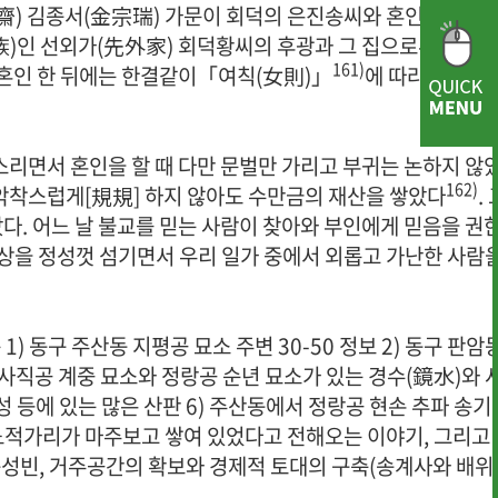
齋) 김종서(金宗瑞) 가문이 회덕의 은진송씨와 혼인이 맺어
)인 선외가(先外家) 회덕황씨의 후광과 그 집으로부터 분
161)
 혼인 한 뒤에는 한결같이「여칙(女則)」
에 따라 행동하
스리면서 혼인을 할 때 다만 문벌만 가리고 부귀는 논하지 않
162)
 악착스럽게[規規] 하지 않아도 수만금의 재산을 쌓았다
. 
다. 어느 날 불교를 믿는 사람이 찾아와 부인에게 믿음을 권
 조상을 정성껏 섬기면서 우리 일가 중에서 외롭고 가난한 사람
 동구 주산동 지평공 묘소 주변 30-50 정보 2) 동구 판암
) 사직공 계중 묘소와 정랑공 순년 묘소가 있는 경수(鏡水)와 
유성 등에 있는 많은 산판 6) 주산동에서 정랑공 현손 추파 송기
서 노적가리가 마주보고 쌓여 있었다고 전해오는 이야기, 그리고
[송성빈, 거주공간의 확보와 경제적 토대의 구축(송계사와 배위