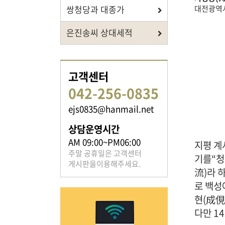
쌍청당과 대종가
대전광역시
은진송씨 상대세적
족보 자료실
은진송씨의 족보를 확인하실 수 있습니다.
고객센터
042-256-0835
ejs0835@hanmail.net
상담운영시간
AM 09:00~PM06:00
열린마당
지평 계
주말 공휴일은 고객센터
기를“청
게시판을이용해주세요.
流)라 
은진송씨의 전달 사항을
확인해주세요.
로 백성
현(成俔
다만 1