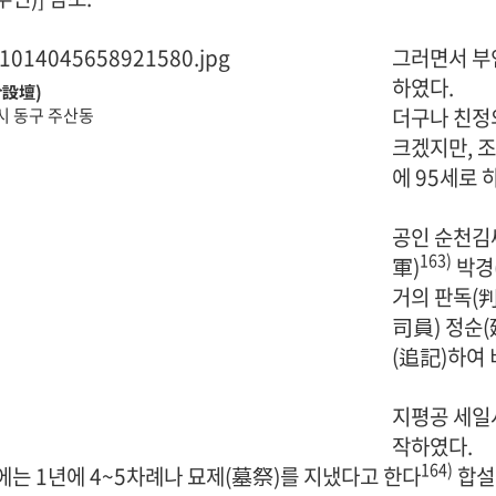
그러면서 부
하였다.
合設壇)
더구나 친정
 동구 주산동
크겠지만, 조
에 95세로 
공인 순천김
163)
軍)
박경
거의 판독(
司員) 정순(
(追記)하여 
지평공 세일사
작하였다.
164)
에는 1년에 4~5차례나 묘제(墓祭)를 지냈다고 한다
합설단