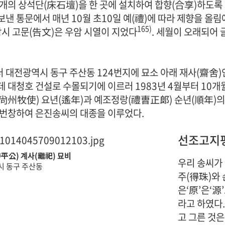
 개의 상석단(床石壇)을 한 곳에 설치하여 합향(合享)하도록
보낸 통문에서 매년 10월 초10일 예(禮)에 따라 제향을 올
165)
 당시 고문(告文)은 우암 시열이 지었다
. 세월이 오래되어 
 대전광역시 동구 주산동 124번지에 묘소 아래 재사(齋舍
데 대청호 건설로 수몰되기에 이르러 1983년 4월부터 10
尙州牧使) 요년(遙年)과 예조정랑(禮曺正郞) 순년(順年)의 
 번창하여 은진송씨의 대종을 이루었다.
선조고지
平公) 계사(繼祀) 묘비
우리 송씨가
 동구 주산동
주(得珠)와 
은‘原’은‘源
라고 하였다.
고 그른 것은