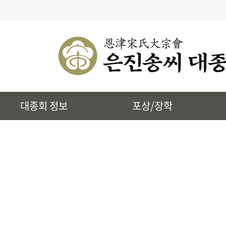
· 대종회 종규
· 대종회 임원단
· 찾아오시는길
· 송씨 근원
· 시조 및 본관유래
대종회 정보
포상/장학
· 토정 집단공유허비
· 상하송촌리에 대하여
· 은진송씨 상대세적
· 39개파 소개
· 인물정보
· 지역별 종친회
· 사진통합검색