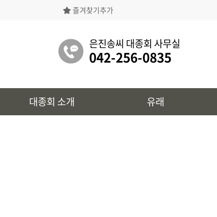
즐겨찾기추가
은진송씨대종회의 상징물, 역대회장, 의장의
명단 등을 확인 하실 수 있습니다.
은진송씨 대종회 사무실
042-256-0835
유래
대종회 소개
유래
시조 및 보관유리, 선대묘역을
확인 하실 수 있습니다.
대종회 정보
39개파별 인물, 문화재 정보를