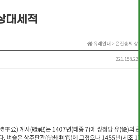
상대세적
· 역대 수상자 명단
유래안내 > 은진송씨 
· 역대 수상자 명단
221.158.22
· 역대 장학생 명단
· 전통상식
· 문헌 자료실
持平公) 계사(繼祀)는 1407년(태종 7)에 쌍청당 유(愉)의 
. 벼슬은 상주판관(尙州判官)에 그쳤으나 1455년(세조 1