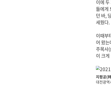
이에 두
들에게 
던 바,
세웠다.
이때부터
어 왔는
주목사(
이 크게
지평공(持
대전광역시