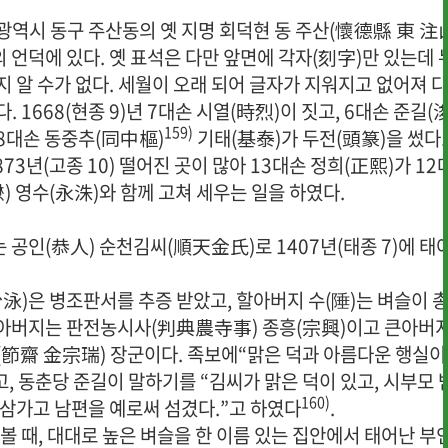
광역시 동구 주산동의 옛 지명 회덕현 동 주산(懷德縣 東 注
 언덕에 있다. 옛 표석은 다만 앞면에 각자(刻字)만 있는데 
 알 수가 없다. 세월이 오래 되어 글자가 지워지고 없어져 
. 1668(현종 9)년 7대손 시열(時烈)이 짓고, 6대손 준길(
159)
 8대손 동중추(同中樞)
기태(基泰)가 두전(頭篆)을 썼다.
873년(고종 10) 떨어진 곳이 많아 13대손 정희(正熙)가 12
) 영수(永洙)와 함께 고쳐 세우는 일을 하였다.
 공인(恭人) 순천김씨(順天金氏)로 1407년(태종 7)에 태
泳)은 병조판서를 추증 받았고, 할아버지 수(陲)는 벼슬이 
 아버지는 판전농시사(判典農寺事) 종흥(宗興)이고 큰아버
(節齋 金宗瑞) 장군이다. 족보에“맑은 덕과 아름다운 행실이
고, 동춘당 준길이 말하기를 “김씨가 맑은 덕이 있고, 시부모 
160)
 삼가고 남편을 예로써 섬겼다.”고 하였다
.
때, 대대로 높은 벼슬을 한 이름 있는 집안에서 태어난 부