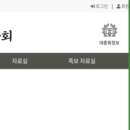
로그인
|
회원
· 대종회 조직도
· 역대회장,의
대종회정보
· 대전회덕 거주이유
· 상4대 신위
자료실
족보 자료실
· 삼강려 애각
· 쌍청당과 대
· 은진송씨의 역사인물
· 문화재 정보