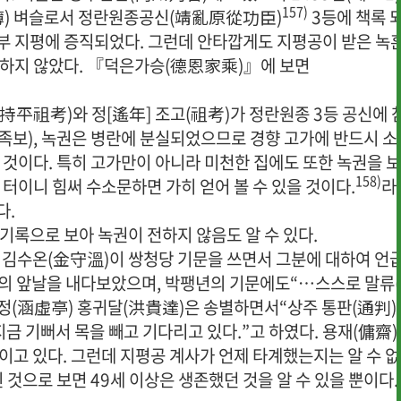
157)
簿) 벼슬로서 정란원종공신(靖亂原從功臣)
3등에 책록 
부 지평에 증직되었다. 그런데 안타깝게도 지평공이 받은 녹
전하지 않았다. 『덕은가승(德恩家乘)』에 보면
持平祖考)와 정[遙年] 조고(祖考)가 정란원종 3등 공신에 
족보), 녹권은 병란에 분실되었으므로 경향 고가에 반드시 소
 것이다. 특히 고가만이 아니라 미천한 집에도 또한 녹권을 
158)
 터이니 힘써 수소문하면 가히 얻어 볼 수 있을 것이다.
라
다.
기록으로 보아 녹권이 전하지 않음도 알 수 있다.
· 행사사진
· 개선의견 제
. 김수온(金守溫)이 쌍청당 기문을 쓰면서 그분에 대하여 언
의 앞날을 내다보았으며, 박팽년의 기문에도“…스스로 말류
허정(涵虛亭) 홍귀달(洪貴達)은 송별하면서“상주 통판(通判)
금 기뻐서 목을 빼고 기다리고 있다.”고 하였다. 용재(傭齋)
이고 있다. 그런데 지평공 계사가 언제 타계했는지는 알 수 없
 것으로 보면 49세 이상은 생존했던 것을 알 수 있을 뿐이다.