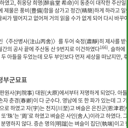
 하였고, 취옹당 희명(醉翁堂 希命)이 동춘이 대작한 주산일
림에 제물은 풍비(豊備)함을 삼가고 정간(精簡)하게 하라고 일
글씨가 떨어지고 없어져 거의 읽을 수가 없게 되어 다시 바꾸
)인〈주산병사(注山丙舍)〉를 두어 숙정(肅靜)히 제사를 받
166)
개월간의 공사 끝에 주산동 산 9번지로 이건하였다
. 슬하에 
두 아들을 두었는데 모두 부인보다 먼저 세상을 떠났지만, 
평부군묘표
 판원사(判院事) 대원(大原)에서부터 저명하게 되었다. 아들
손자 춘경(春卿)이 다 군수다. 영남에 또 한 파가 있는데 그 
’으로 하였고 자(字)는 천지(川至)고 벼슬은 은진군(恩津君)
 또‘珠’는 ‘周’로 하였고 벼슬은 사인(舍人)이라고 하였다. 그
 분명하지 않다. 증손 명의(明誼)는 벼슬이 집단(執端)이고 