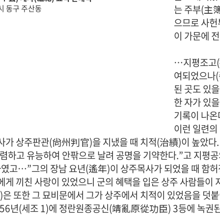
는 주부(主
 동구 주산동
으므로 사헌
이 가문에 
· 족보 자료실
…지평조고(
여되었으나(
된 곳도 있을
한 자가 있을
기록이 나온
이런 일련의 
· 공지사항
· 행사일정
사가 상주판관(尙州判官)을 지냈을 때 치적(治績)이 높았다
렴하고 유능하여 안팎으로 날려 공명을 기약한다.”고 지평공
· 묻고답하기
· 개인정보처리방침
하였고…”그의 장남 요년(遙年)이 상주목사가 되었을 때 함
에게 끼친 사랑이 있었으니 군의 혜택을 입은 상주 사람들이 지
)은 또한 그 묘비문에서 그가 상주에서 치적이 있었음을 덧붙
456년(세조 1)에 정란원종공신(靖亂原從功臣) 3등에 녹권된