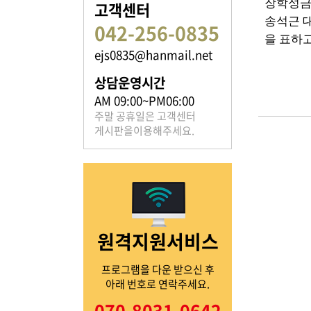
장학성금
고객센터
송석근 
042-256-0835
을 표하
ejs0835@hanmail.net
족보 자료실
상담운영시간
은진송씨의 족보를 확인하실 수 있습니다.
AM 09:00~PM06:00
주말 공휴일은 고객센터
게시판을이용해주세요.
열린마당
원격지원서비스
은진송씨의 전달 사항을
확인해주세요.
프로그램을 다운 받으신 후
아래 번호로 연락주세요.
070-8031-0642