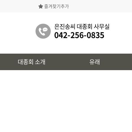
즐겨찾기추가
은진송씨대종회의 상징물, 역대회장, 의장의
명단 등을 확인 하실 수 있습니다.
은진송씨 대종회 사무실
042-256-0835
유래
대종회 소개
유래
시조 및 보관유리, 선대묘역을
확인 하실 수 있습니다.
대종회 정보
39개파별 인물, 문화재 정보를