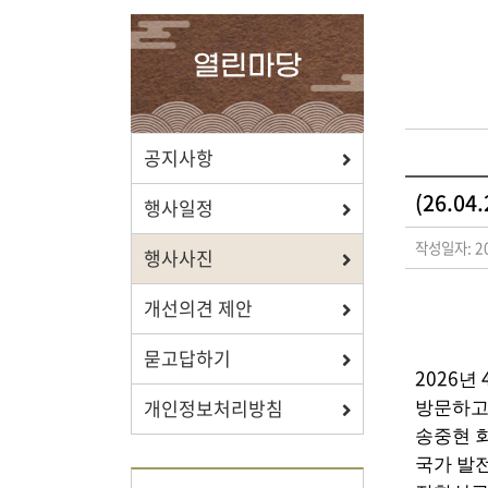
확인하세요.
열린마당
포상/장학
공지사항
(26.0
효행 정신과 숭조돈종의 사상이
행사일정
투철한 장학생을 지원합니다.
작성일자: 20
행사사진
개선의견 제안
묻고답하기
자료실
2026
년
개인정보처리방침
방문하고
보학, 전통상식, 도서관에서
송중현 
유익한 정보를 확인하세요.
국가 발