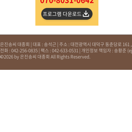
프로그램 다운로드
은진송씨 대종회 | 대표 : 송석근 | 주소 : 대전광역시 대덕구 동춘당로 161 , 원
전화 : 042-256-0835 | 팩스 : 042-633-0531 | 개인정보 책임자 : 송황준 (
e
©2026 by 은진송씨 대종회 All Rights Reserved.