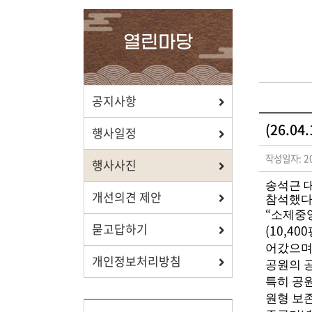
확인하세요.
열린마당
포상/장학
공지사항
(26.0
효행 정신과 숭조돈종의 사상이
행사일정
투철한 장학생을 지원합니다.
작성일자: 20
행사사진
송석근 
개선의견 제안
참석했
“
소제중
묻고답하기
(10,400
자료실
어갔으며
개인정보처리방침
공원의 
보학, 전통상식, 도서관에서
특히 공
유익한 정보를 확인하세요.
원형 보