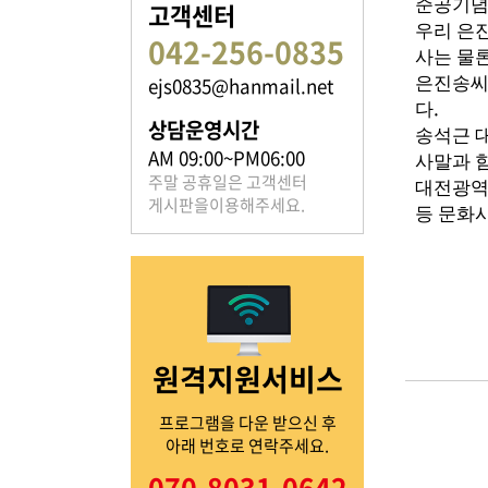
준공기념
고객센터
우리 은
042-256-0835
사는 물
ejs0835@hanmail.net
은진송씨
족보 자료실
.
다
상담운영시간
송석근 
은진송씨의 족보를 확인하실 수 있습니다.
AM 09:00~PM06:00
사말과 
주말 공휴일은 고객센터
대전광역
게시판을이용해주세요.
등 문화
열린마당
원격지원서비스
은진송씨의 전달 사항을
확인해주세요.
프로그램을 다운 받으신 후
아래 번호로 연락주세요.
070-8031-0642