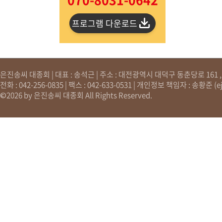
프로그램 다운로드
은진송씨 대종회 | 대표 : 송석근 | 주소 : 대전광역시 대덕구 동춘당로 161 , 원
전화 : 042-256-0835 | 팩스 : 042-633-0531 | 개인정보 책임자 : 송황준 (
e
©2026 by 은진송씨 대종회 All Rights Reserved.