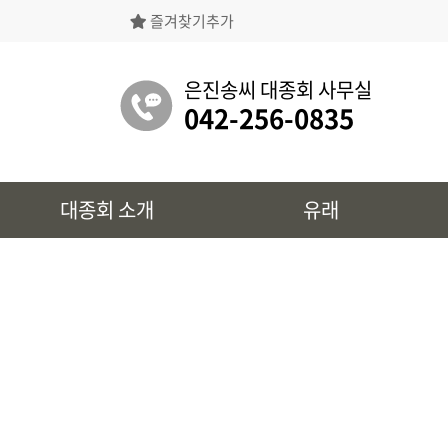
즐겨찾기추가
은진송씨대종회의 상징물, 역대회장, 의장의
명단 등을 확인 하실 수 있습니다.
은진송씨 대종회 사무실
042-256-0835
유래
대종회 소개
유래
시조 및 보관유리, 선대묘역을
확인 하실 수 있습니다.
대종회 정보
39개파별 인물, 문화재 정보를